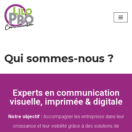
Aller
au
contenu
Qui sommes-nous ?
Experts en communication
visuelle, imprimée & digitale
Notre objectif
:
Accompagner les entreprises dans leur
croissance et leur visibilité grâce à des solutions de